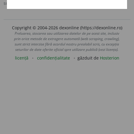
sursa:
Antonime (2002)
adăugată de
siveco
acțiuni
Copyright © 2004-2026 dexonline (https://dexonline.ro)
Preluarea, stocarea sau utilizarea datelor de pe acest site, inclusiv
prin orice metode de extragere automată (web scraping, crawling),
sunt strict interzise fără acordul nostru prealabil scris, cu excepția
seturilor de date oferite oficial spre utilizare publică (vezi licența).
licență
confidențialitate
găzduit de
Hosterion