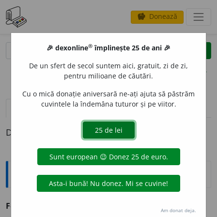
Donează
savings
®
®
🎉 dexonline
împlinește 25 de ani 🎉
caută
clear
search
De un sfert de secol suntem aici, gratuit, zi de zi,
opțiuni
pentru milioane de căutări.
Cu o mică donație aniversară ne-ați ajuta să păstrăm
cuvintele la îndemâna tuturor și pe viitor.
pronunție
(50)
volume_up
definiții (1)
Definiția cu ID-ul 70543:
Antonime
Fericire
≠ nefericire
Am donat deja.