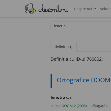
Despre noi
Volunt
®
definiții (1)
Definiția cu ID-ul 760802:
Ortografice DOOM
fenot
i
p
s. n.
sursa:
DOOM 2 (2005)
adăugată d