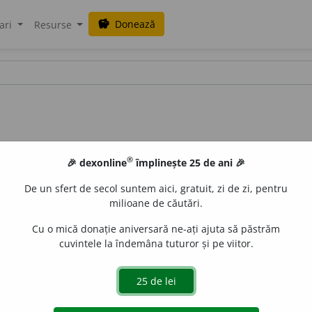
Donează
savings
ari
Resurse
®
🎉 dexonline
împlinește 25 de ani 🎉
De un sfert de secol suntem aici, gratuit, zi de zi, pentru
milioane de căutări.
Cu o mică donație aniversară ne-ați ajuta să păstrăm
cuvintele la îndemâna tuturor și pe viitor.
e
raduborza
acțiuni