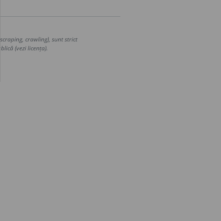
craping, crawling), sunt strict
lică (vezi licența).