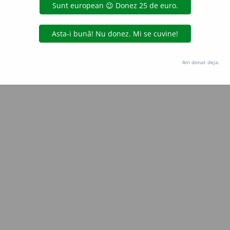
Copyright © 2004-2026 dexonline (https://dexonline.ro)
area datelor de pe acest site, inclusiv prin orice metode de extragere automată (web s
dul nostru prealabil scris, cu excepția seturilor de date oferite oficial spre utilizare pub
Am donat deja.
licență
confidențialitate
găzduit de
Hosterion