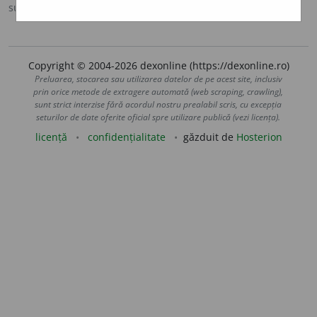
sursa:
DOOM 3 (2021)
adăugată de
gall
acțiuni
Copyright © 2004-2026 dexonline (https://dexonline.ro)
Preluarea, stocarea sau utilizarea datelor de pe acest site, inclusiv
prin orice metode de extragere automată (web scraping, crawling),
sunt strict interzise fără acordul nostru prealabil scris, cu excepția
seturilor de date oferite oficial spre utilizare publică (vezi licența).
licență
confidențialitate
găzduit de
Hosterion