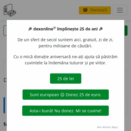
Donează
savings
®
®
🎉 dexonline
împlinește 25 de ani 🎉
caută
clear
search
De un sfert de secol suntem aici, gratuit, zi de zi,
opțiuni
pentru milioane de căutări.
Cu o mică donație aniversară ne-ați ajuta să păstrăm
cuvintele la îndemâna tuturor și pe viitor.
pronunție
(50)
volume_up
definiții (1)
Definiția cu ID-ul 1301278:
Ortografice DOOM
fenom
e
n
s.
n.
,
pl.
fenom
e
ne
Am donat deja.