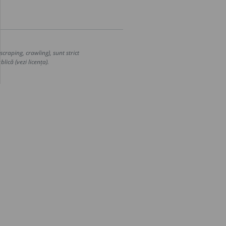
craping, crawling), sunt strict
lică (vezi licența).