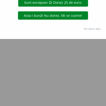
tura Logos
adăugată de
raduborza
acțiuni
Copyright © 2004-2026 dexonline (https://dexonline.ro)
area datelor de pe acest site, inclusiv prin orice metode de extragere automată (web s
Am donat deja.
dul nostru prealabil scris, cu excepția seturilor de date oferite oficial spre utilizare pub
licență
confidențialitate
găzduit de
Hosterion