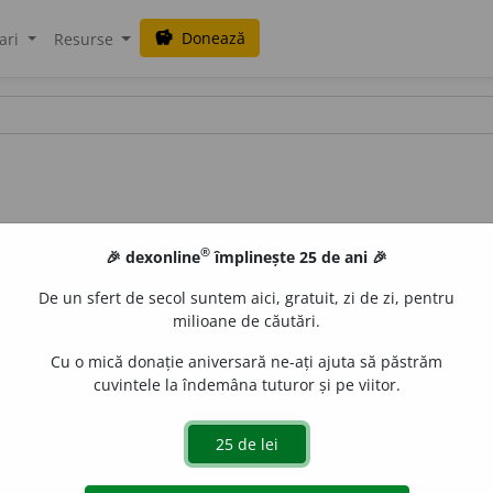
Donează
savings
ari
Resurse
®
🎉 dexonline
împlinește 25 de ani 🎉
De un sfert de secol suntem aici, gratuit, zi de zi, pentru
milioane de căutări.
Cu o mică donație aniversară ne-ați ajuta să păstrăm
cuvintele la îndemâna tuturor și pe viitor.
creează în domeniul științei ◊
„Când în marile laboratoare al
ni.”
Sc.
7 III 78 p. 1 (din
femeie + savant
)