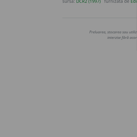
sursa:
DCR2 (1997)
furnizată de
Edi
Preluarea, stocarea sau utiliz
interzise fără acor