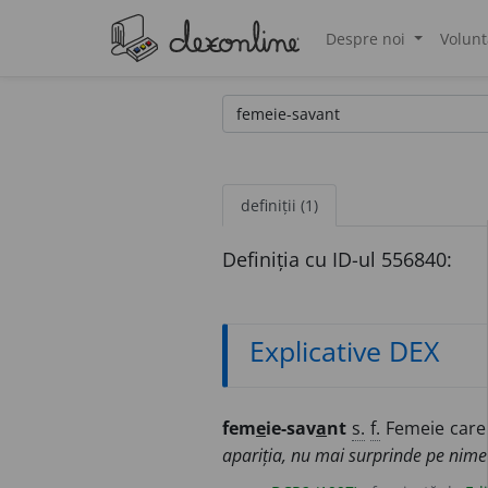
Despre noi
Volunt
®
definiții (1)
Definiția cu ID-ul 556840:
Explicative DEX
fem
e
ie-sav
a
nt
s.
f.
Femeie care 
apariția, nu mai surprinde pe nime