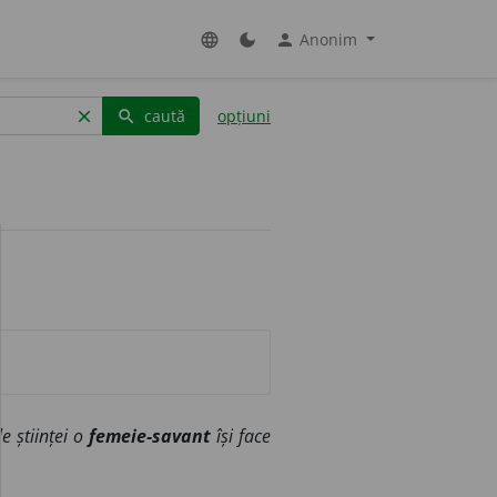
Anonim
language
dark_mode
person
caută
opțiuni
clear
search
e științei o
femeie-savant
își face