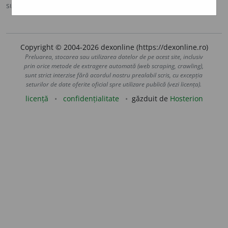
sursa:
DOOM 2 (2005)
adăugată de
raduborza
acțiuni
Copyright © 2004-2026 dexonline (https://dexonline.ro)
Preluarea, stocarea sau utilizarea datelor de pe acest site, inclusiv
prin orice metode de extragere automată (web scraping, crawling),
sunt strict interzise fără acordul nostru prealabil scris, cu excepția
seturilor de date oferite oficial spre utilizare publică (vezi licența).
licență
confidențialitate
găzduit de
Hosterion