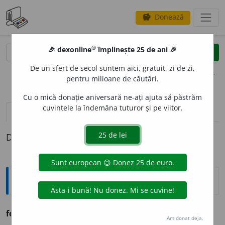
Donează
savings
®
®
🎉 dexonline
împlinește 25 de ani 🎉
caută
clear
search
De un sfert de secol suntem aici, gratuit, zi de zi,
opțiuni
pentru milioane de căutări.
Cu o mică donație aniversară ne-ați ajuta să păstrăm
cuvintele la îndemâna tuturor și pe viitor.
pronunție
(11)
volume_up
definiții (1)
Definiția cu ID-ul 760744:
Ortografice DOOM
felin
a
r
s. n.
,
pl.
felin
a
re
Am donat deja.