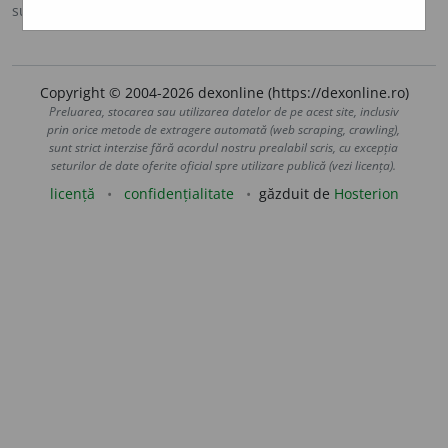
sursa:
DE (1993-2009)
adăugată de
blaurb.
acțiuni
Copyright © 2004-2026 dexonline (https://dexonline.ro)
Preluarea, stocarea sau utilizarea datelor de pe acest site, inclusiv
prin orice metode de extragere automată (web scraping, crawling),
sunt strict interzise fără acordul nostru prealabil scris, cu excepția
seturilor de date oferite oficial spre utilizare publică (vezi licența).
licență
confidențialitate
găzduit de
Hosterion