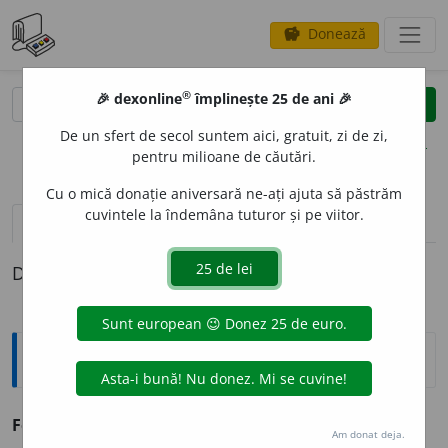
Donează
savings
®
®
🎉 dexonline
împlinește 25 de ani 🎉
caută
clear
search
De un sfert de secol suntem aici, gratuit, zi de zi,
opțiuni
pentru milioane de căutări.
Cu o mică donație aniversară ne-ați ajuta să păstrăm
cuvintele la îndemâna tuturor și pe viitor.
pronunție
(20)
volume_up
definiții (1)
Definiția cu ID-ul 552637:
Enciclopedice
Fe,
simbol chimic pentru
fier.
Am donat deja.