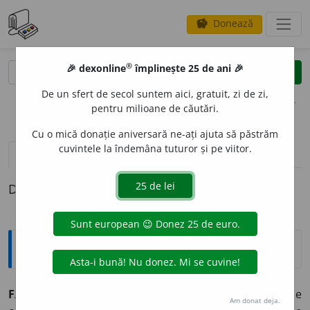
Donează
savings
®
®
🎉 dexonline
împlinește 25 de ani 🎉
caută
clear
search
De un sfert de secol suntem aici, gratuit, zi de zi,
opțiuni
pentru milioane de căutări.
Cu o mică donație aniversară ne-ați ajuta să păstrăm
cuvintele la îndemâna tuturor și pe viitor.
pronunție
(12)
volume_up
definiții (1)
Definiția cu ID-ul 464879:
Explicative DEX
FAVORIZ
A
vb.
tr.
1. a fi favorabil (față de cineva sau de
Am donat deja.