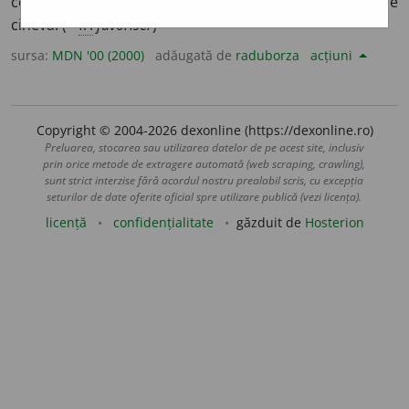
ceva). 2. a acorda (cuiva) o favoare, a sprijini (abuziv) pe
cineva. (<
fr.
favoriser
)
sursa:
MDN '00 (2000)
adăugată de
raduborza
acțiuni
Copyright © 2004-2026 dexonline (https://dexonline.ro)
Preluarea, stocarea sau utilizarea datelor de pe acest site, inclusiv
prin orice metode de extragere automată (web scraping, crawling),
sunt strict interzise fără acordul nostru prealabil scris, cu excepția
seturilor de date oferite oficial spre utilizare publică (vezi licența).
licență
confidențialitate
găzduit de
Hosterion