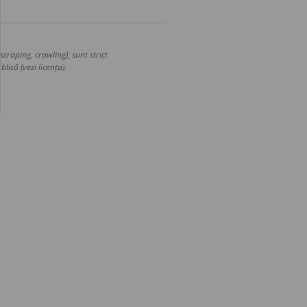
craping, crawling), sunt strict
lică (vezi licența).