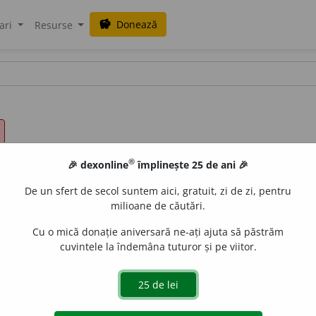
Donează
savings
ari
Resurse
®
🎉 dexonline
împlinește 25 de ani 🎉
De un sfert de secol suntem aici, gratuit, zi de zi, pentru
milioane de căutări.
Cu o mică donație aniversară ne-ați ajuta să păstrăm
cuvintele la îndemâna tuturor și pe viitor.
e
raduborza
acțiuni