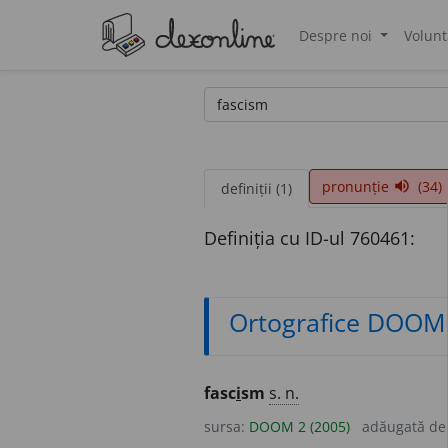
Despre noi
Volunt
®
pronunție
(34)
volume_up
definiții (1)
Definiția cu ID-ul 760461:
Ortografice DOOM
fasc
i
sm
s. n.
sursa:
DOOM 2 (2005)
adăugată d