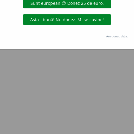
Copyright © 2004-2026 dexonline (https://dexonline.ro)
area datelor de pe acest site, inclusiv prin orice metode de extragere automată (web s
dul nostru prealabil scris, cu excepția seturilor de date oferite oficial spre utilizare pub
Am donat deja.
licență
confidențialitate
găzduit de
Hosterion