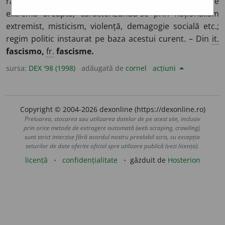
război mondial, care a stat la baza unor partide de
extremă dreaptă, caracterizându-se prin naționalism
extremist, misticism, violență, demagogie socială etc.;
regim politic instaurat pe baza acestui curent. – Din
it.
fascismo,
fr.
fascisme.
sursa:
DEX '98 (1998)
adăugată de
cornel
acțiuni
Copyright © 2004-2026 dexonline (https://dexonline.ro)
Preluarea, stocarea sau utilizarea datelor de pe acest site, inclusiv
prin orice metode de extragere automată (web scraping, crawling),
sunt strict interzise fără acordul nostru prealabil scris, cu excepția
seturilor de date oferite oficial spre utilizare publică (vezi licența).
licență
confidențialitate
găzduit de
Hosterion