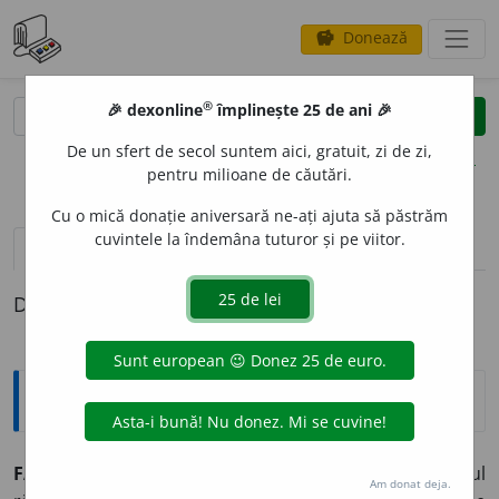
Donează
savings
®
®
🎉 dexonline
împlinește 25 de ani 🎉
caută
clear
search
De un sfert de secol suntem aici, gratuit, zi de zi,
opțiuni
pentru milioane de căutări.
Cu o mică donație aniversară ne-ați ajuta să păstrăm
cuvintele la îndemâna tuturor și pe viitor.
pronunție
(34)
volume_up
definiții (1)
Definiția cu ID-ul 39863:
Explicative DEX
FASC
I
SM
s. n.
Ideologie apărută în Europa după primul
Am donat deja.