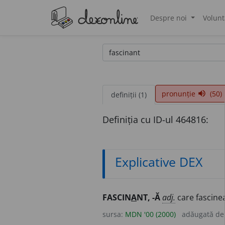
Despre noi
Volunt
®
pronunție
(50)
volume_up
definiții (1)
Definiția cu ID-ul 464816:
Explicative DEX
FASCIN
A
NT, -Ă
adj.
care fascinea
sursa:
MDN '00 (2000)
adăugată d