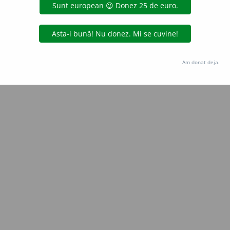
Copyright © 2004-2026 dexonline (https://dexonline.ro)
area datelor de pe acest site, inclusiv prin orice metode de extragere automată (web s
dul nostru prealabil scris, cu excepția seturilor de date oferite oficial spre utilizare pub
Am donat deja.
licență
confidențialitate
găzduit de
Hosterion