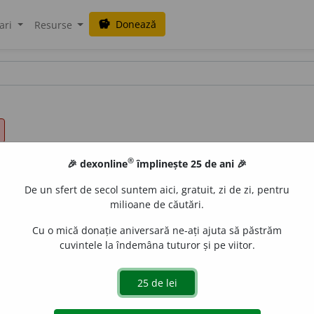
Donează
savings
ari
Resurse
®
🎉 dexonline
împlinește 25 de ani 🎉
De un sfert de secol suntem aici, gratuit, zi de zi, pentru
milioane de căutări.
Cu o mică donație aniversară ne-ați ajuta să păstrăm
cuvintele la îndemâna tuturor și pe viitor.
ză; fermecător, captivant; fascinator. (<
fr.
fascinant
)
e
raduborza
acțiuni