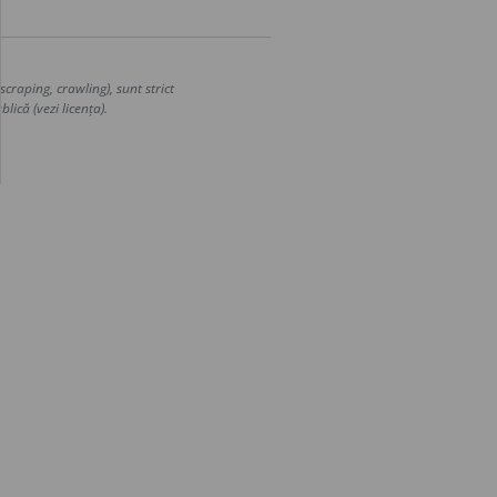
craping, crawling), sunt strict
lică (vezi licența).