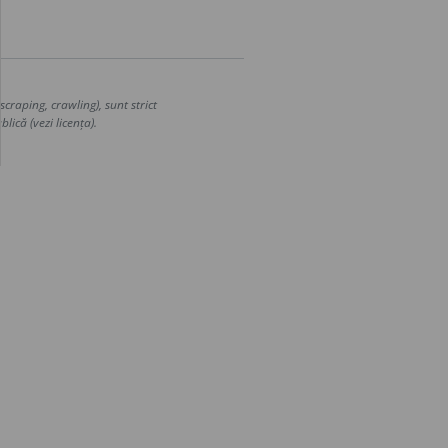
craping, crawling), sunt strict
lică (vezi licența).