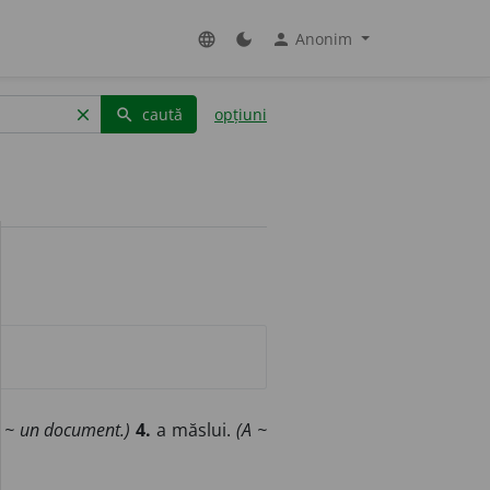
Anonim
language
dark_mode
person
caută
opțiuni
clear
search
 ~ un document.)
4.
a măslui.
(A ~