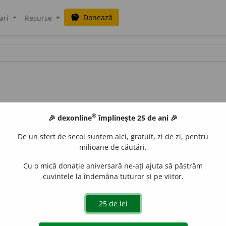
Donează
savings
ari
Resurse
®
🎉 dexonline
împlinește 25 de ani 🎉
De un sfert de secol suntem aici, gratuit, zi de zi, pentru
milioane de căutări.
Cu o mică donație aniversară ne-ați ajuta să păstrăm
cuvintele la îndemâna tuturor și pe viitor.
(fam. și peior.) v.
plastografia.
3.
a contraface, a plăsmui.
(A