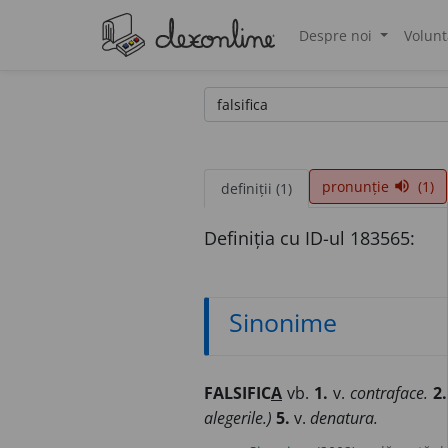
Despre noi
Volunt
®
pronunție
(1)
volume_up
definiții (1)
Definiția cu ID-ul 183565:
Sinonime
FALSIFIC
A
vb.
1.
v.
contraface.
2.
alegerile.)
5.
v.
denatura.