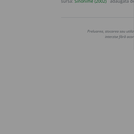
sursa:
Sinonime (2002)
adăugată d
Preluarea, stocarea sau utiliz
interzise fără acor