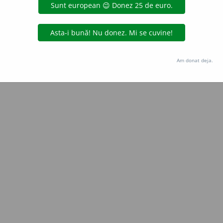
e
siveco
acțiuni
Copyright © 2004-2026 dexonline (https://dexonline.ro)
area datelor de pe acest site, inclusiv prin orice metode de extragere automată (web s
Am donat deja.
dul nostru prealabil scris, cu excepția seturilor de date oferite oficial spre utilizare pub
licență
confidențialitate
găzduit de
Hosterion