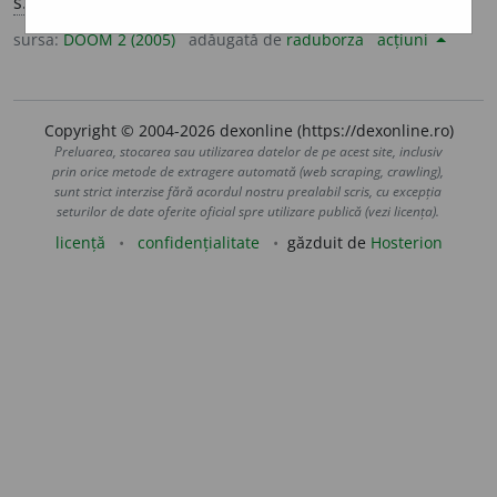
s.
propriu
m.
sursa:
DOOM 2 (2005)
adăugată de
raduborza
acțiuni
Copyright © 2004-2026 dexonline (https://dexonline.ro)
Preluarea, stocarea sau utilizarea datelor de pe acest site, inclusiv
prin orice metode de extragere automată (web scraping, crawling),
sunt strict interzise fără acordul nostru prealabil scris, cu excepția
seturilor de date oferite oficial spre utilizare publică (vezi licența).
licență
confidențialitate
găzduit de
Hosterion