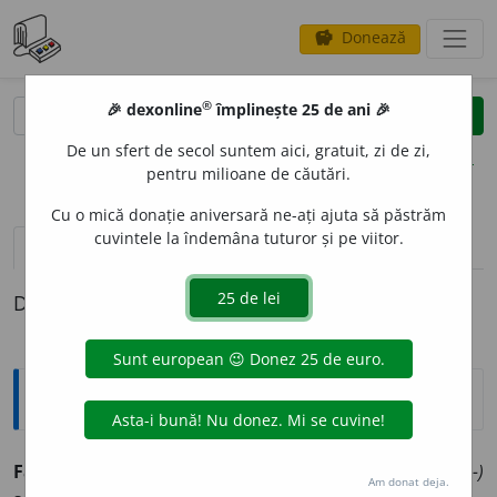
Donează
savings
®
®
🎉 dexonline
împlinește 25 de ani 🎉
caută
clear
search
De un sfert de secol suntem aici, gratuit, zi de zi,
opțiuni
pentru milioane de căutări.
Cu o mică donație aniversară ne-ați ajuta să păstrăm
cuvintele la îndemâna tuturor și pe viitor.
definiții (1)
Definiția cu ID-ul 760280:
Ortografice DOOM
Faet
o
n/
(
gr.
)
Phaet
o
n
(personaj mitologic)
(Fa-e-/Pha-e-)
Am donat deja.