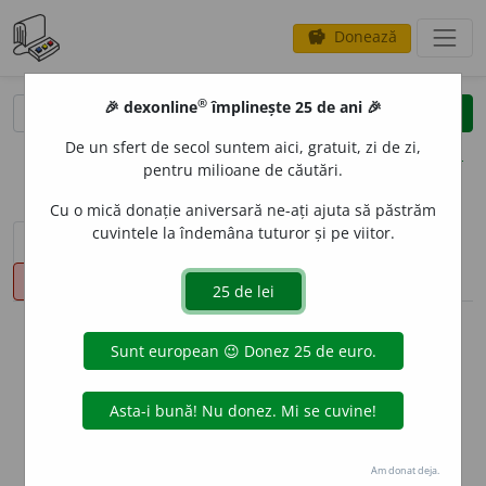
Donează
savings
®
®
🎉 dexonline
împlinește 25 de ani 🎉
caută
clear
search
De un sfert de secol suntem aici, gratuit, zi de zi,
opțiuni
pentru milioane de căutări.
Cu o mică donație aniversară ne-ați ajuta să păstrăm
cuvintele la îndemâna tuturor și pe viitor.
sinteza definițiilor (1)
definiții (4)
declinări
pronunție
(11)
volume_up
info
Aceste definiții sunt compilate de
echipa dexonline. Definițiile
originale se află pe fila
definiții
.
info
Puteți reordona filele pe pagina de
preferințe
.
Am donat deja.
ascunde