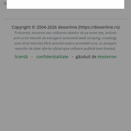
sursa:
Antonime (2002)
adăugată de
siveco
acțiuni
Copyright © 2004-2026 dexonline (https://dexonline.ro)
Preluarea, stocarea sau utilizarea datelor de pe acest site, inclusiv
prin orice metode de extragere automată (web scraping, crawling),
sunt strict interzise fără acordul nostru prealabil scris, cu excepția
seturilor de date oferite oficial spre utilizare publică (vezi licența).
licență
confidențialitate
găzduit de
Hosterion