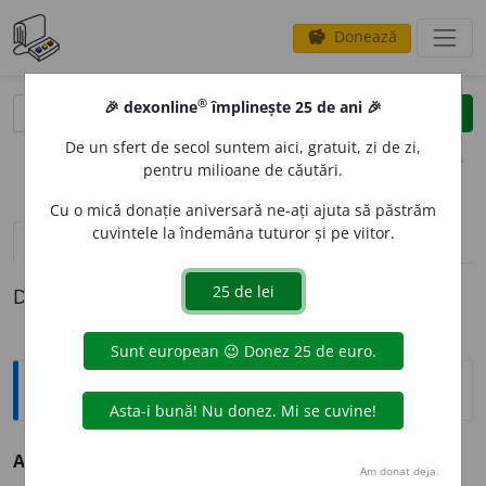
Donează
savings
®
®
🎉 dexonline
împlinește 25 de ani 🎉
caută
clear
search
De un sfert de secol suntem aici, gratuit, zi de zi,
opțiuni
pentru milioane de căutări.
Cu o mică donație aniversară ne-ați ajuta să păstrăm
cuvintele la îndemâna tuturor și pe viitor.
pronunție
(50)
volume_up
definiții (1)
Definiția cu ID-ul 68820:
Antonime
A face
≠ a strica
Am donat deja.