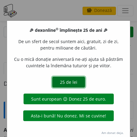
Donează
savings
®
®
🎉 dexonline
împlinește 25 de ani 🎉
caută
clear
search
De un sfert de secol suntem aici, gratuit, zi de zi,
opțiuni
pentru milioane de căutări.
Cu o mică donație aniversară ne-ați ajuta să păstrăm
cuvintele la îndemâna tuturor și pe viitor.
pronunție
(50)
volume_up
definiții (1)
Definiția cu ID-ul 334155:
Explicative DEX
A F
A
CE fac 1.
tranz.
I.
1) (
bunuri materiale sau valori
Am donat deja.