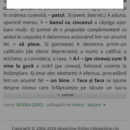
spirituale
) A realiza prin efort fizic sau intelectual.
~o
casă. ~ poezii.
2) (
obiecte care necesită îngrijire
) A aranja
în ordinea cuvenită.
~ patul.
3) (
avere, bani etc.
) A aduna,
sporind mereu. ◊
~ banul cu ciocanul
a câștiga ușor
bani mulți. 4) (
urmat de o propoziție complementară cu
verbul la conjuctiv
) A determina acționând într-un anumit
fel.
~ să plece.
5) (
persoane
) A desemna printr-un
calificativ (de obicei depreciativ); a numi; a califica; a
eticheta; a considera; a taxa. ◊
A-l ~ (pe cineva) cum îi
vine la gură
a ocărî (pe cineva), folosind cuvinte la
întâmplare. 6) (
mai ales abstracte
) A efectua, procedând
într-un anumit fel.
~ un bine.
◊
Tace și face
se spune
despre cineva care înfăptuiește pe tăcute un lucru
surprinzător.
Una zice și alta face
spune într-un fel și
extinde
expand_more
procedează altfel.
Ușor de zis, greu de făcut
(
sau
ușor
sursa:
NODEX (2002)
adăugată de
siveco
acțiuni
a zice, greu ~
) nu e ușor să rezolvi o problemă
complicată.
~ pomană
a) a dărui cuiva ceva; b) a face
cuiva un mare bine.
~ abstracție
a nu lua în
Copyright © 2004-2026 dexonline (https://dexonline.ro)