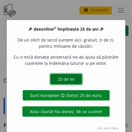
Donează
savings
®
®
🎉 dexonline
împlinește 25 de ani 🎉
caută
clear
search
De un sfert de secol suntem aici, gratuit, zi de zi,
opțiuni
pentru milioane de căutări.
Cu o mică donație aniversară ne-ați ajuta să păstrăm
cuvintele la îndemâna tuturor și pe viitor.
pronunție
(50)
volume_up
definiții (1)
Definiția cu ID-ul 334154:
Explicative DEX
FABUL
O
S ~o
a
să
(
~
o
și, ~o
a
se
) 1) (
în special despre prețuri,
Am donat deja.