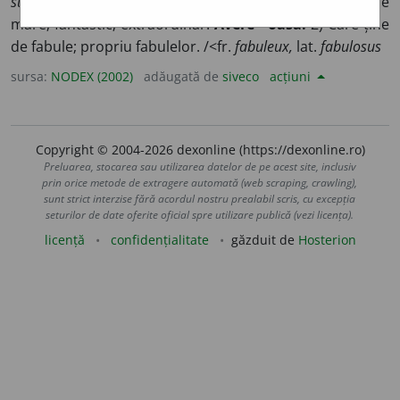
sume de bani etc.
) Care depășește imaginația; extrem de
mare; fantastic; extraordinar.
Avere ~oasă.
2) Care ține
de fabule; propriu fabulelor. /<fr.
fabuleux,
lat.
fabulosus
sursa:
NODEX (2002)
adăugată de
siveco
acțiuni
Copyright © 2004-2026 dexonline (https://dexonline.ro)
Preluarea, stocarea sau utilizarea datelor de pe acest site, inclusiv
prin orice metode de extragere automată (web scraping, crawling),
sunt strict interzise fără acordul nostru prealabil scris, cu excepția
seturilor de date oferite oficial spre utilizare publică (vezi licența).
licență
confidențialitate
găzduit de
Hosterion