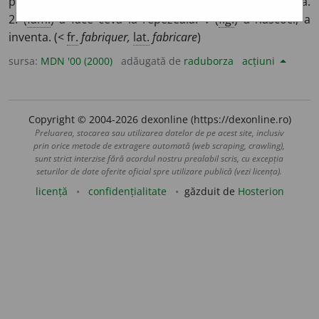
prelucrarea unei materii prime într-o fabrică sau uzină.
2. (
fam.
) a face ceva la repezeală. ◊ (
fig.
) a născoci, a
inventa. (<
fr.
fabriquer,
lat.
fabricare
)
sursa:
MDN '00 (2000)
adăugată de
raduborza
acțiuni
Copyright © 2004-2026 dexonline (https://dexonline.ro)
Preluarea, stocarea sau utilizarea datelor de pe acest site, inclusiv
prin orice metode de extragere automată (web scraping, crawling),
sunt strict interzise fără acordul nostru prealabil scris, cu excepția
seturilor de date oferite oficial spre utilizare publică (vezi licența).
licență
confidențialitate
găzduit de
Hosterion