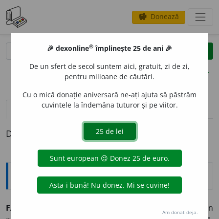
Donează
savings
®
®
🎉 dexonline
împlinește 25 de ani 🎉
caută
clear
search
De un sfert de secol suntem aici, gratuit, zi de zi,
opțiuni
pentru milioane de căutări.
Cu o mică donație aniversară ne-ați ajuta să păstrăm
cuvintele la îndemâna tuturor și pe viitor.
pronunție
(50)
volume_up
definiții (1)
Definiția cu ID-ul 464544:
Explicative DEX
FABRIC
A
vb.
tr.
1. a produce anumite obiecte prin
Am donat deja.