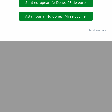
Copyright © 2004-2026 dexonline (https://dexonline.ro)
area datelor de pe acest site, inclusiv prin orice metode de extragere automată (web s
dul nostru prealabil scris, cu excepția seturilor de date oferite oficial spre utilizare pub
Am donat deja.
licență
confidențialitate
găzduit de
Hosterion