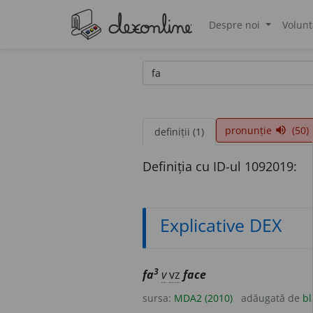
Despre noi
Volunt
®
pronunție
(50)
volume_up
definiții (1)
Definiția cu ID-ul 1092019:
Explicative DEX
3
fa
v
vz
face
sursa:
MDA2 (2010)
adăugată de
bl