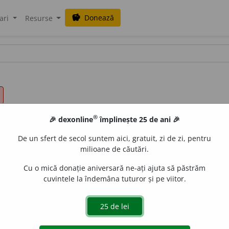
Donează
savings
ari
Resurse
®
🎉 dexonline
împlinește 25 de ani 🎉
De un sfert de secol suntem aici, gratuit, zi de zi, pentru
milioane de căutări.
Cu o mică donație aniversară ne-ați ajuta să păstrăm
cuvintele la îndemâna tuturor și pe viitor.
aurb.
acțiuni