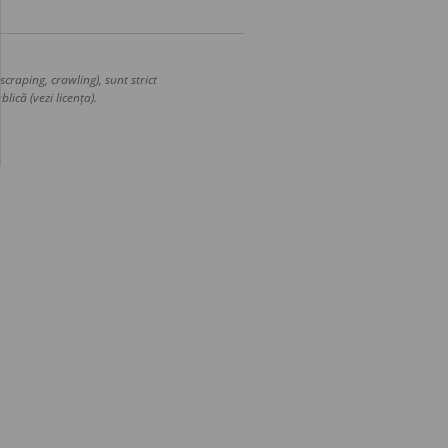
craping, crawling), sunt strict
lică (vezi licența).