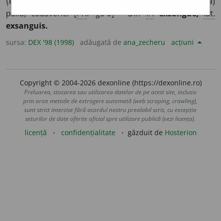
țesuturi) Care este lipsit de sânge; (despre obraji, față)
palid, cadaveric. [
Pr.
:
-gu-u
] – Din
fr.
exsangue,
lat.
exsanguis.
sursa:
DEX '98 (1998)
adăugată de
ana_zecheru
acțiuni
Copyright © 2004-2026 dexonline (https://dexonline.ro)
Preluarea, stocarea sau utilizarea datelor de pe acest site, inclusiv
prin orice metode de extragere automată (web scraping, crawling),
sunt strict interzise fără acordul nostru prealabil scris, cu excepția
seturilor de date oferite oficial spre utilizare publică (vezi licența).
licență
confidențialitate
găzduit de
Hosterion