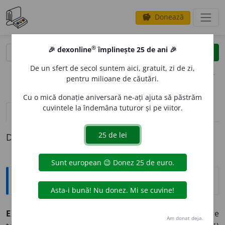
Donează
savings
®
®
🎉 dexonline
împlinește 25 de ani 🎉
caută
clear
search
De un sfert de secol suntem aici, gratuit, zi de zi,
opțiuni
pentru milioane de căutări.
Cu o mică donație aniversară ne-ați ajuta să păstrăm
cuvintele la îndemâna tuturor și pe viitor.
definiții (1)
Definiția cu ID-ul 50803:
Explicative DEX
EXS
A
NGUU, -UĂ,
exsangui, -ue,
adj.
(
Livr.
; despre
Am donat deja.