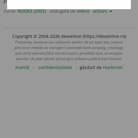
periculoasă sau neplăcută. /<lat.
exponere
sursa:
NODEX (2002)
adăugată de
siveco
acțiuni
Copyright © 2004-2026 dexonline (https://dexonline.ro)
Preluarea, stocarea sau utilizarea datelor de pe acest site, inclusiv
prin orice metode de extragere automată (web scraping, crawling),
sunt strict interzise fără acordul nostru prealabil scris, cu excepția
seturilor de date oferite oficial spre utilizare publică (vezi licența).
licență
confidențialitate
găzduit de
Hosterion