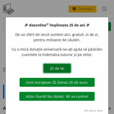
Donează
savings
®
®
🎉 dexonline
împlinește 25 de ani 🎉
caută
clear
search
De un sfert de secol suntem aici, gratuit, zi de zi,
opțiuni
pentru milioane de căutări.
Cu o mică donație aniversară ne-ați ajuta să păstrăm
cuvintele la îndemâna tuturor și pe viitor.
pronunție
(50)
volume_up
definiții (1)
Definiția cu ID-ul 334072:
Explicative DEX
A SE EXP
U
NE mă exp
u
n
intranz.
A se afla într-o situație
Am donat deja.