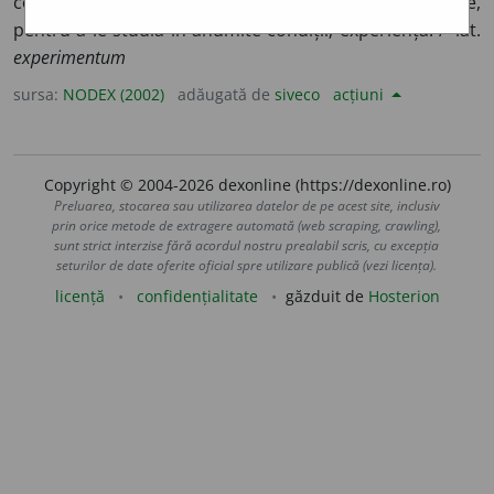
constând în provocarea intenționată a unor fenomene,
pentru a le studia în anumite condiții; experiență. /<lat.
experimentum
sursa:
NODEX (2002)
adăugată de
siveco
acțiuni
Copyright © 2004-2026 dexonline (https://dexonline.ro)
Preluarea, stocarea sau utilizarea datelor de pe acest site, inclusiv
prin orice metode de extragere automată (web scraping, crawling),
sunt strict interzise fără acordul nostru prealabil scris, cu excepția
seturilor de date oferite oficial spre utilizare publică (vezi licența).
licență
confidențialitate
găzduit de
Hosterion