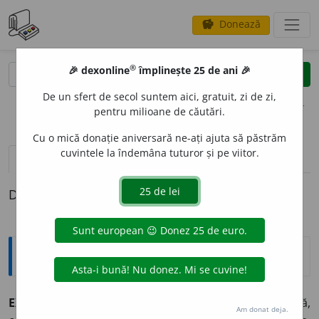
Donează
savings
®
®
🎉 dexonline
împlinește 25 de ani 🎉
caută
clear
search
De un sfert de secol suntem aici, gratuit, zi de zi,
opțiuni
pentru milioane de căutări.
Cu o mică donație aniversară ne-ați ajuta să păstrăm
cuvintele la îndemâna tuturor și pe viitor.
pronunție
(50)
volume_up
definiții (1)
Definiția cu ID-ul 334018:
Explicative DEX
EXPERIM
E
NT ~e
n.
Procedeu de cercetare în știință,
Am donat deja.