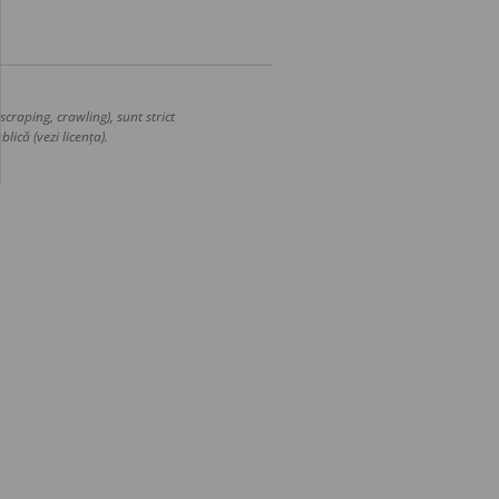
craping, crawling), sunt strict
lică (vezi licența).