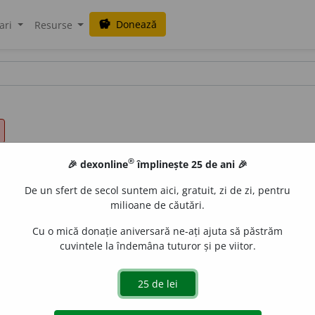
Donează
savings
ari
Resurse
®
🎉 dexonline
împlinește 25 de ani 🎉
De un sfert de secol suntem aici, gratuit, zi de zi, pentru
milioane de căutări.
Cu o mică donație aniversară ne-ați ajuta să păstrăm
cuvintele la îndemâna tuturor și pe viitor.
ni abstracte) care se exclud unul pe altul; incompatibil cu 
posibilități, în afară de. ◊ numai. (<
fr.
exclusif,
lat.
exclusivus
)