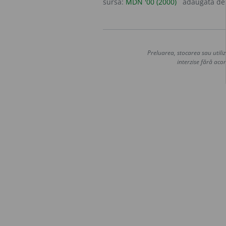
sursa:
MDN '00 (2000)
adăugată d
Preluarea, stocarea sau utiliz
interzise fără acor