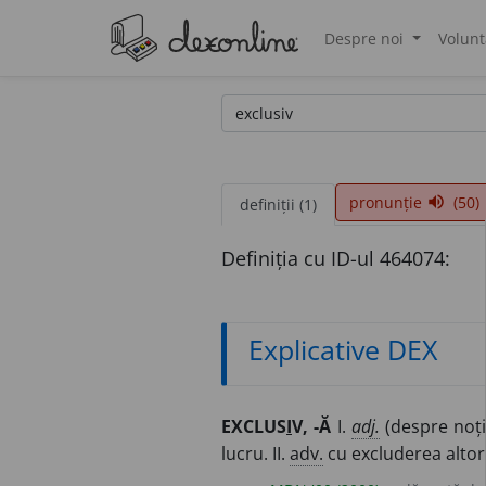
Despre noi
Volunt
®
pronunție
(50)
volume_up
definiții (1)
Definiția cu ID-ul 464074:
Explicative DEX
EXCLUS
I
V, -Ă
I.
adj.
(despre noțiu
lucru. II.
adv.
cu excluderea altor 