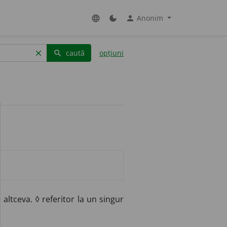
Anonim
language
dark_mode
person
caută
opțiuni
clear
search
altceva. ◊ referitor la un singur