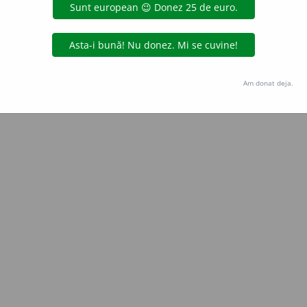
e
raduborza
acțiuni
Copyright © 2004-2026 dexonline (https://dexonline.ro)
area datelor de pe acest site, inclusiv prin orice metode de extragere automată (web s
Am donat deja.
dul nostru prealabil scris, cu excepția seturilor de date oferite oficial spre utilizare pub
licență
confidențialitate
găzduit de
Hosterion