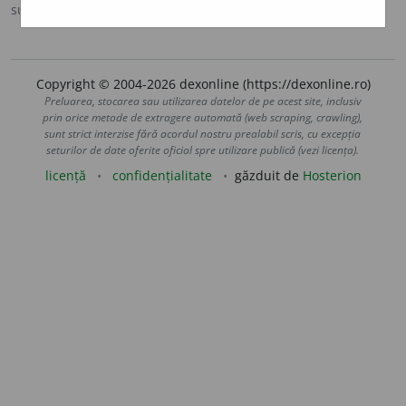
sursa:
DOOM 2 (2005)
adăugată de
raduborza
acțiuni
Copyright © 2004-2026 dexonline (https://dexonline.ro)
Preluarea, stocarea sau utilizarea datelor de pe acest site, inclusiv
prin orice metode de extragere automată (web scraping, crawling),
sunt strict interzise fără acordul nostru prealabil scris, cu excepția
seturilor de date oferite oficial spre utilizare publică (vezi licența).
licență
confidențialitate
găzduit de
Hosterion