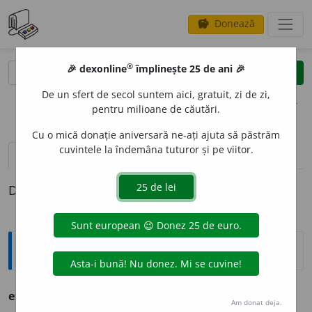
Donează
savings
®
®
🎉 dexonline
împlinește 25 de ani 🎉
caută
clear
search
De un sfert de secol suntem aici, gratuit, zi de zi,
opțiuni
pentru milioane de căutări.
Cu o mică donație aniversară ne-ați ajuta să păstrăm
cuvintele la îndemâna tuturor și pe viitor.
pronunție
(50)
volume_up
definiții (1)
Definiția cu ID-ul 764855:
Ortografice DOOM
exc
e
s
s. n.
,
pl.
exc
e
se
Am donat deja.