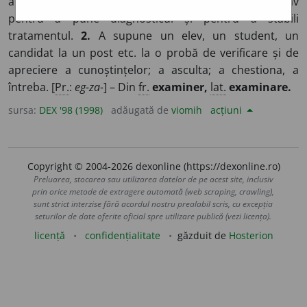
amănunțit ceva sau pe cineva. ♦ A cerceta un bolnav
pentru a pune diagnosticul și pentru a stabili
tratamentul.
2.
A supune un elev, un student, un
candidat la un post etc. la o probă de verificare și de
apreciere a cunoștințelor; a asculta; a chestiona, a
întreba. [
Pr.
:
eg-za-
] – Din
fr.
examiner,
lat.
examinare.
sursa:
DEX '98 (1998)
adăugată de
viomih
acțiuni
Copyright © 2004-2026 dexonline (https://dexonline.ro)
Preluarea, stocarea sau utilizarea datelor de pe acest site, inclusiv
prin orice metode de extragere automată (web scraping, crawling),
sunt strict interzise fără acordul nostru prealabil scris, cu excepția
seturilor de date oferite oficial spre utilizare publică (vezi licența).
licență
confidențialitate
găzduit de
Hosterion