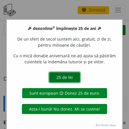
Donează
savings
®
®
🎉 dexonline
împlinește 25 de ani 🎉
caută
clear
search
De un sfert de secol suntem aici, gratuit, zi de zi,
opțiuni
pentru milioane de căutări.
Cu o mică donație aniversară ne-ați ajuta să păstrăm
cuvintele la îndemâna tuturor și pe viitor.
pronunție
(11)
volume_up
definiții (1)
Definiția cu ID-ul 44403:
Explicative DEX
EXAMIN
A
,
examinez,
vb.
I.
Tranz.
1.
A cerceta, a studia
Am donat deja.