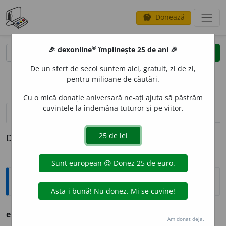
Donează
savings
®
®
🎉 dexonline
împlinește 25 de ani 🎉
caută
clear
search
De un sfert de secol suntem aici, gratuit, zi de zi,
opțiuni
pentru milioane de căutări.
Cu o mică donație aniversară ne-ați ajuta să păstrăm
cuvintele la îndemâna tuturor și pe viitor.
pronunție
(50)
volume_up
definiții (1)
Definiția cu ID-ul 1304874:
Ortografice DOOM
ex
a
men
[
x
pron.
gz
]
s.
n.
,
pl.
ex
a
mene
Am donat deja.