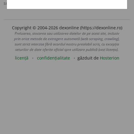
sursa:
DOOM 3 (2021)
adăugată de
gall
acțiuni
Copyright © 2004-2026 dexonline (https://dexonline.ro)
Preluarea, stocarea sau utilizarea datelor de pe acest site, inclusiv
prin orice metode de extragere automată (web scraping, crawling),
sunt strict interzise fără acordul nostru prealabil scris, cu excepția
seturilor de date oferite oficial spre utilizare publică (vezi licența).
licență
confidențialitate
găzduit de
Hosterion