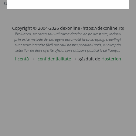
sursa:
DOOM 3 (2021)
adăugată de
gall
acțiuni
Copyright © 2004-2026 dexonline (https://dexonline.ro)
Preluarea, stocarea sau utilizarea datelor de pe acest site, inclusiv
prin orice metode de extragere automată (web scraping, crawling),
sunt strict interzise fără acordul nostru prealabil scris, cu excepția
seturilor de date oferite oficial spre utilizare publică (vezi licența).
licență
confidențialitate
găzduit de
Hosterion