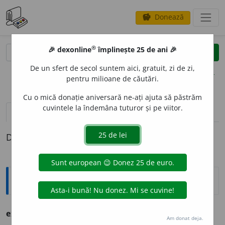
Donează
savings
®
®
🎉 dexonline
împlinește 25 de ani 🎉
caută
clear
search
De un sfert de secol suntem aici, gratuit, zi de zi,
opțiuni
pentru milioane de căutări.
Cu o mică donație aniversară ne-ați ajuta să păstrăm
cuvintele la îndemâna tuturor și pe viitor.
pronunție
(50)
volume_up
definiții (1)
Definiția cu ID-ul 1304867:
Ortografice DOOM
exager
a
t
adj.
m.
,
pl.
exager
a
ți
;
f.
exager
a
tă
,
pl.
exager
a
te
Am donat deja.