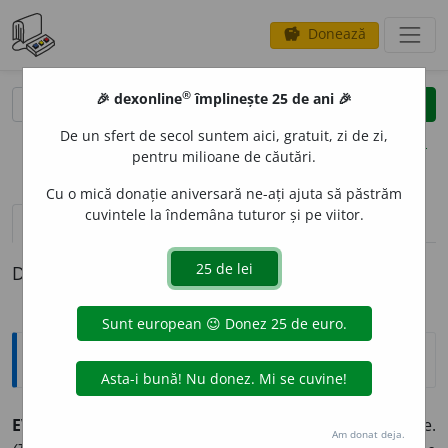
Donează
savings
®
®
🎉 dexonline
împlinește 25 de ani 🎉
caută
clear
search
De un sfert de secol suntem aici, gratuit, zi de zi,
opțiuni
pentru milioane de căutări.
Cu o mică donație aniversară ne-ați ajuta să păstrăm
cuvintele la îndemâna tuturor și pe viitor.
pronunție
(50)
volume_up
definiții (1)
Definiția cu ID-ul 183270:
Sinonime
EVOLU
A
vb.
1.
v.
dezvolta.
2.
a se desfășura, a merge.
Am donat deja.