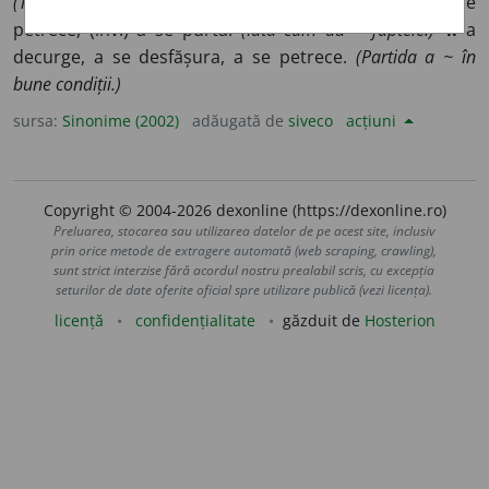
(Treaba ~ bine.)
3.
a se desfășura, a se întâmpla, a se
petrece, (înv.) a se purta.
(Iată cum au ~ faptele.)
4.
a
decurge, a se desfășura, a se petrece.
(Partida a ~ în
bune condiții.)
sursa:
Sinonime (2002)
adăugată de
siveco
acțiuni
Copyright © 2004-2026 dexonline (https://dexonline.ro)
Preluarea, stocarea sau utilizarea datelor de pe acest site, inclusiv
prin orice metode de extragere automată (web scraping, crawling),
sunt strict interzise fără acordul nostru prealabil scris, cu excepția
seturilor de date oferite oficial spre utilizare publică (vezi licența).
licență
confidențialitate
găzduit de
Hosterion