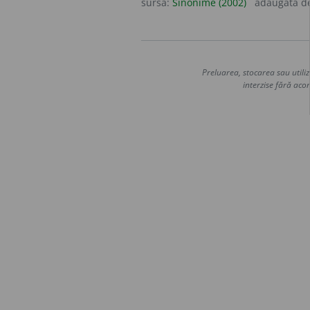
sursa:
Sinonime (2002)
adăugată d
Preluarea, stocarea sau utiliz
interzise fără acor