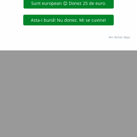
e
siveco
acțiuni
Copyright © 2004-2026 dexonline (https://dexonline.ro)
area datelor de pe acest site, inclusiv prin orice metode de extragere automată (web s
Am donat deja.
dul nostru prealabil scris, cu excepția seturilor de date oferite oficial spre utilizare pub
licență
confidențialitate
găzduit de
Hosterion