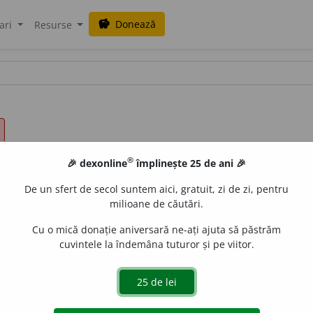
Donează
savings
ari
Resurse
®
🎉 dexonline
împlinește 25 de ani 🎉
De un sfert de secol suntem aici, gratuit, zi de zi, pentru
milioane de căutări.
Cu o mică donație aniversară ne-ați ajuta să păstrăm
cuvintele la îndemâna tuturor și pe viitor.
a, a reaminti, a rechema, a redeștepta.
(A ~ ceva în memori
 reconstitui.
(A ~ întreaga scenă întâmplată.)