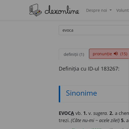
Despre noi
Volunt
®
pronunție
(15)
volume_up
definiții (1)
Definiția cu ID-ul 183267:
Sinonime
EVOC
A
vb.
1.
v.
sugera.
2.
a chem
trezi.
(Câte nu-mi ~ acele zile!)
5.
a