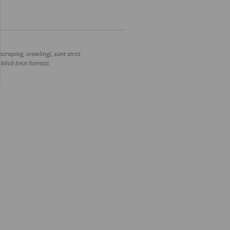
craping, crawling), sunt strict
lică (vezi licența).