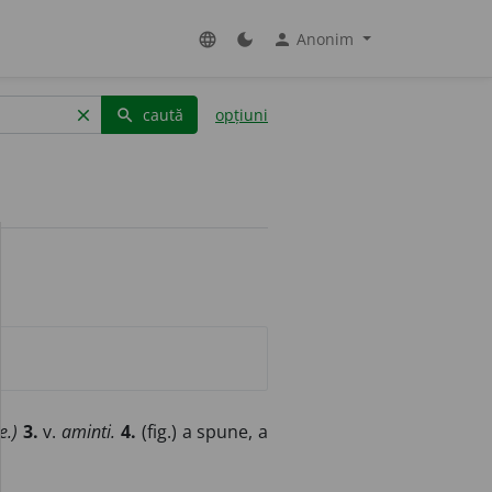
Anonim
language
dark_mode
person
caută
opțiuni
clear
search
e.)
3.
v.
aminti.
4.
(fig.) a spune, a