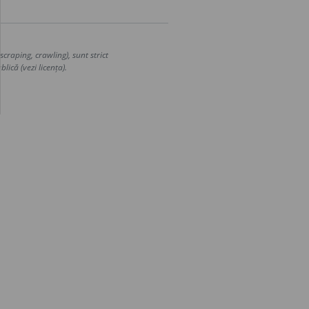
craping, crawling), sunt strict
lică (vezi licența).