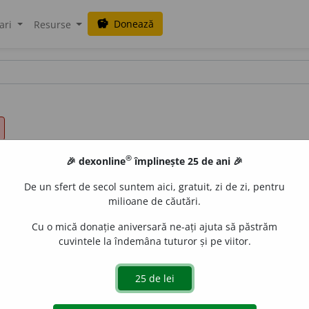
Donează
savings
ari
Resurse
®
🎉 dexonline
împlinește 25 de ani 🎉
De un sfert de secol suntem aici, gratuit, zi de zi, pentru
milioane de căutări.
Cu o mică donație aniversară ne-ați ajuta să păstrăm
cuvintele la îndemâna tuturor și pe viitor.
l.
eventu
a
li
;
f.
eventu
a
lă
,
pl.
eventu
a
le
e
gall
acțiuni