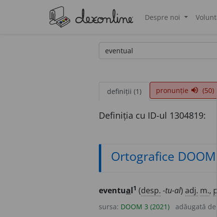
Despre noi
Volunt
®
pronunție
(50)
volume_up
definiții (1)
Definiția cu ID-ul 1304819:
Ortografice DOOM
1
eventu
a
l
(
desp.
-tu-al
)
adj.
m.
,
p
sursa:
DOOM 3 (2021)
adăugată d