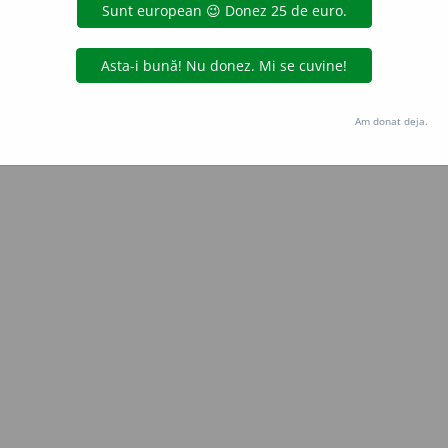
Copyright © 2004-2026 dexonline (https://dexonline.ro)
area datelor de pe acest site, inclusiv prin orice metode de extragere automată (web s
dul nostru prealabil scris, cu excepția seturilor de date oferite oficial spre utilizare pub
Am donat deja.
licență
confidențialitate
găzduit de
Hosterion