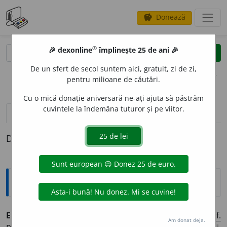
Donează
savings
®
®
🎉 dexonline
împlinește 25 de ani 🎉
caută
clear
search
De un sfert de secol suntem aici, gratuit, zi de zi,
opțiuni
pentru milioane de căutări.
Cu o mică donație aniversară ne-ați ajuta să păstrăm
cuvintele la îndemâna tuturor și pe viitor.
pronunție
(50)
volume_up
definiții (1)
Definiția cu ID-ul 37660:
Explicative DEX
EUROPE
A
N, -Ă,
europeni, -e,
s. m.
și
f.
,
adj.
1.
S. m.
și
f.
Am donat deja.