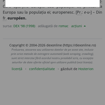
Persoană care face parte din populația Europei.
2.
Adj.
Care aparține Europei sau populației ei, privitor la
Europa sau la populația ei; europenesc. [
Pr.
:
e-u-
] – Din
fr.
européen.
sursa:
DEX '98 (1998)
adăugată de
romac
acțiuni
Copyright © 2004-2026 dexonline (https://dexonline.ro)
Preluarea, stocarea sau utilizarea datelor de pe acest site, inclusiv
prin orice metode de extragere automată (web scraping, crawling),
sunt strict interzise fără acordul nostru prealabil scris, cu excepția
seturilor de date oferite oficial spre utilizare publică (vezi licența).
licență
confidențialitate
găzduit de
Hosterion