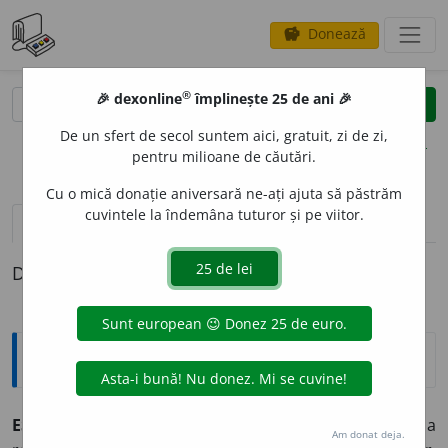
Donează
savings
®
®
🎉 dexonline
împlinește 25 de ani 🎉
caută
clear
search
De un sfert de secol suntem aici, gratuit, zi de zi,
opțiuni
pentru milioane de căutări.
Cu o mică donație aniversară ne-ați ajuta să păstrăm
cuvintele la îndemâna tuturor și pe viitor.
definiții (1)
Definiția cu ID-ul 463521:
Explicative DEX
ESTERIFIC
A
vb.
tr.
a transforma în ester prin reacția
Am donat deja.