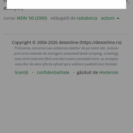
reversibilă dintre un acid carboxilic și un alcool. (<
fr.
estérifier
)
sursa:
MDN '00 (2000)
adăugată de
raduborza
acțiuni
Copyright © 2004-2026 dexonline (https://dexonline.ro)
Preluarea, stocarea sau utilizarea datelor de pe acest site, inclusiv
prin orice metode de extragere automată (web scraping, crawling),
sunt strict interzise fără acordul nostru prealabil scris, cu excepția
seturilor de date oferite oficial spre utilizare publică (vezi licența).
licență
confidențialitate
găzduit de
Hosterion