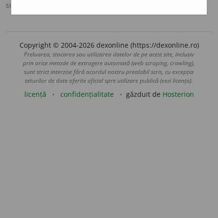
sursa:
DOOM 2 (2005)
adăugată de
raduborza
acțiuni
Copyright © 2004-2026 dexonline (https://dexonline.ro)
Preluarea, stocarea sau utilizarea datelor de pe acest site, inclusiv
prin orice metode de extragere automată (web scraping, crawling),
sunt strict interzise fără acordul nostru prealabil scris, cu excepția
seturilor de date oferite oficial spre utilizare publică (vezi licența).
licență
confidențialitate
găzduit de
Hosterion