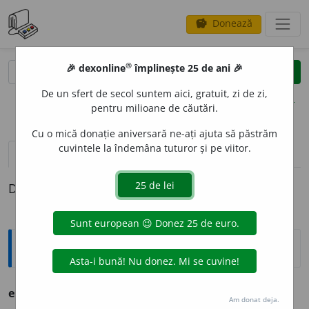
Donează
savings
®
®
🎉 dexonline
împlinește 25 de ani 🎉
caută
clear
search
De un sfert de secol suntem aici, gratuit, zi de zi,
opțiuni
pentru milioane de căutări.
Cu o mică donație aniversară ne-ați ajuta să păstrăm
cuvintele la îndemâna tuturor și pe viitor.
pronunție
(25)
volume_up
definiții (1)
Definiția cu ID-ul 764443:
Ortografice DOOM
escr
o
c
s. m.
,
pl.
escr
o
ci
Am donat deja.