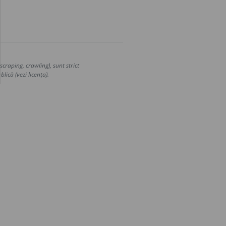
craping, crawling), sunt strict
lică (vezi licența).