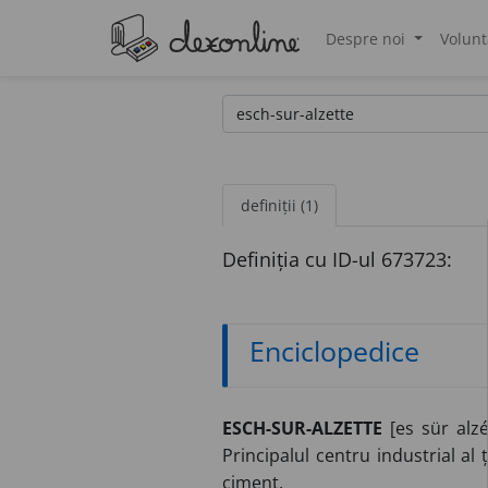
Despre noi
Volunt
®
definiții (1)
Definiția cu ID-ul 673723:
Enciclopedice
ESCH-SUR-ALZETTE
[es sür alzé
Principalul centru industrial al ț
ciment.