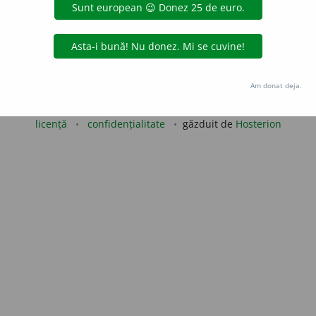
blaurb.
acțiuni
Copyright © 2004-2026 dexonline (https://dexonline.ro)
Am donat deja.
area datelor de pe acest site, inclusiv prin orice metode de extragere automată (web s
dul nostru prealabil scris, cu excepția seturilor de date oferite oficial spre utilizare pub
licență
confidențialitate
găzduit de
Hosterion