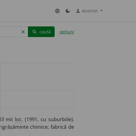
Anonim
language
dark_mode
person
caută
opțiuni
clear
search
 83 mii
loc.
(1991, cu suburbiile).
 îngrășăminte chimice; fabrică de