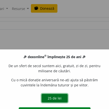
Donează
savings
ari
Resurse
®
🎉 dexonline
împlinește 25 de ani 🎉
De un sfert de secol suntem aici, gratuit, zi de zi, pentru
milioane de căutări.
Cu o mică donație aniversară ne-ați ajuta să păstrăm
cuvintele la îndemâna tuturor și pe viitor.
t], oraș în Luxemburg, în apropierea graniței cu Franța;
ării.
Expl.
de
min.
de fier și cărbune. Siderurgie (oțelării);