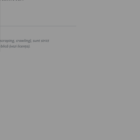
craping, crawling), sunt strict
lică (vezi licența).