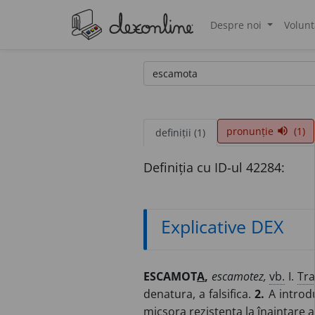
Despre noi
Volunt
®
pronunție
(1)
volume_up
definiții (1)
Definiția cu ID-ul 42284:
Explicative DEX
ESCAMOT
A
,
escamotez,
vb.
I.
Tra
denatura, a falsifica.
2.
A introdu
micșora rezistența la înaintare a