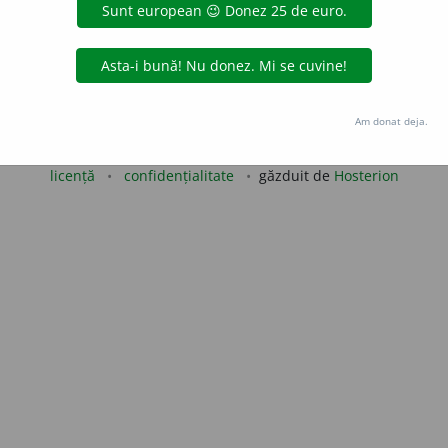
viomih
acțiuni
Copyright © 2004-2026 dexonline (https://dexonline.ro)
Am donat deja.
area datelor de pe acest site, inclusiv prin orice metode de extragere automată (web s
dul nostru prealabil scris, cu excepția seturilor de date oferite oficial spre utilizare pub
licență
confidențialitate
găzduit de
Hosterion