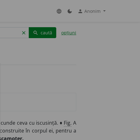
Anonim
language
dark_mode
person
caută
opțiuni
clear
search
scunde ceva cu iscusință. ♦
Fig.
A
onstruite în corpul ei, pentru a
scamoter.