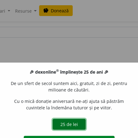
Donează
savings
ari
Resurse
®
🎉 dexonline
împlinește 25 de ani 🎉
De un sfert de secol suntem aici, gratuit, zi de zi, pentru
milioane de căutări.
Cu o mică donație aniversară ne-ați ajuta să păstrăm
cuvintele la îndemâna tuturor și pe viitor.
nz.
1.
A face să dispară ceva fără să se bage de seamă, a a
ce trenul de aterizare al unei aeronave în locurile anume c
 avionului în timpul zborului. [
Var.
:
scamot
a
vb.
I] – Din
fr.
e