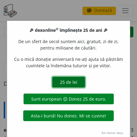
Donează
savings
®
®
🎉 dexonline
împlinește 25 de ani 🎉
caută
clear
search
De un sfert de secol suntem aici, gratuit, zi de zi,
opțiuni
pentru milioane de căutări.
Cu o mică donație aniversară ne-ați ajuta să păstrăm
cuvintele la îndemâna tuturor și pe viitor.
pronunție
(1)
volume_up
definiții (1)
Definiția cu ID-ul 1304456:
Ortografice DOOM
escamot
a
(a ~)
vb.
,
ind.
prez.
1
sg.
escamot
e
z
, 3
Am donat deja.