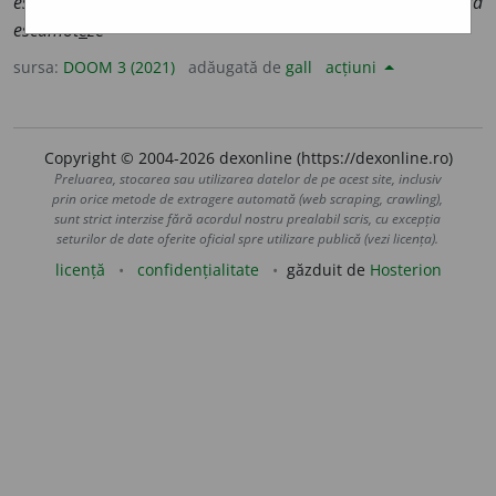
escamote
a
ză
;
conj.
prez.
1
sg.
să escamot
e
z
, 3
să
escamot
e
ze
sursa:
DOOM 3 (2021)
adăugată de
gall
acțiuni
Copyright © 2004-2026 dexonline (https://dexonline.ro)
Preluarea, stocarea sau utilizarea datelor de pe acest site, inclusiv
prin orice metode de extragere automată (web scraping, crawling),
sunt strict interzise fără acordul nostru prealabil scris, cu excepția
seturilor de date oferite oficial spre utilizare publică (vezi licența).
licență
confidențialitate
găzduit de
Hosterion