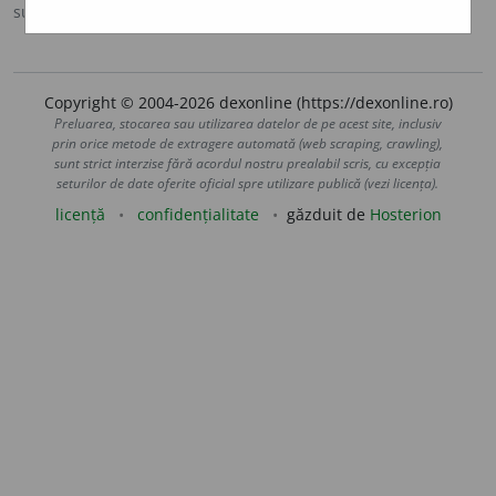
sursa:
DOOM 3 (2021)
adăugată de
gall
acțiuni
Copyright © 2004-2026 dexonline (https://dexonline.ro)
Preluarea, stocarea sau utilizarea datelor de pe acest site, inclusiv
prin orice metode de extragere automată (web scraping, crawling),
sunt strict interzise fără acordul nostru prealabil scris, cu excepția
seturilor de date oferite oficial spre utilizare publică (vezi licența).
licență
confidențialitate
găzduit de
Hosterion