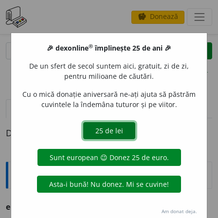
Donează
savings
®
®
🎉 dexonline
împlinește 25 de ani 🎉
caută
clear
search
De un sfert de secol suntem aici, gratuit, zi de zi,
opțiuni
pentru milioane de căutări.
Cu o mică donație aniversară ne-ați ajuta să păstrăm
cuvintele la îndemâna tuturor și pe viitor.
pronunție
(50)
volume_up
definiții (1)
Definiția cu ID-ul 1304430:
Ortografice DOOM
er
o
u
s.
m.
,
art.
er
o
ul
;
pl.
er
o
i
,
art.
er
o
ii
Am donat deja.