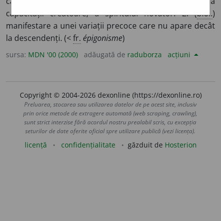
care presupune pastișarea, absența originalității, a
capacității creatoare, a spiritului novator. 2. (
biol.
)
manifestare a unei variații precoce care nu apare decât
la descendenți. (<
fr.
épigonisme
)
sursa:
MDN '00 (2000)
adăugată de
raduborza
acțiuni
Copyright © 2004-2026 dexonline (https://dexonline.ro)
Preluarea, stocarea sau utilizarea datelor de pe acest site, inclusiv
prin orice metode de extragere automată (web scraping, crawling),
sunt strict interzise fără acordul nostru prealabil scris, cu excepția
seturilor de date oferite oficial spre utilizare publică (vezi licența).
licență
confidențialitate
găzduit de
Hosterion