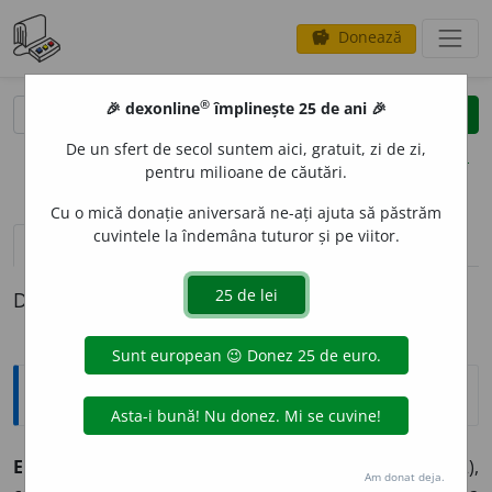
Donează
savings
®
®
🎉 dexonline
împlinește 25 de ani 🎉
caută
clear
search
De un sfert de secol suntem aici, gratuit, zi de zi,
opțiuni
pentru milioane de căutări.
Cu o mică donație aniversară ne-ați ajuta să păstrăm
cuvintele la îndemâna tuturor și pe viitor.
pronunție
(3)
volume_up
definiții (1)
Definiția cu ID-ul 463097:
Explicative DEX
EPIGON
I
SM
s. n.
1. atitudine, manifestare de epigon (2),
Am donat deja.