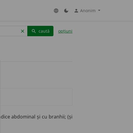
Anonim
language
dark_mode
person
caută
opțiuni
clear
search
dice abdominal și cu branhii; (și