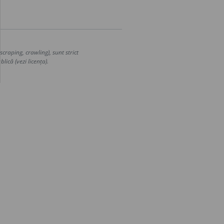
craping, crawling), sunt strict
lică (vezi licența).