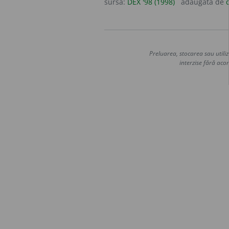
sursa:
DEX '98 (1998)
adăugată de
Preluarea, stocarea sau utiliz
interzise fără acor