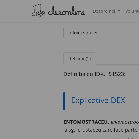
Despre noi
Volunt
®
definiții (1)
Definiția cu ID-ul 51523:
Explicative DEX
ENTOMOSTRAC
E
U,
entomostrac
la
sg.
) crustaceu care face parte