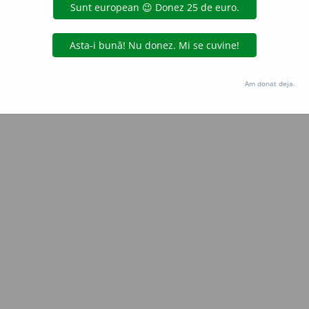
claudia
acțiuni
Copyright © 2004-2026 dexonline (https://dexonline.ro)
area datelor de pe acest site, inclusiv prin orice metode de extragere automată (web s
Am donat deja.
dul nostru prealabil scris, cu excepția seturilor de date oferite oficial spre utilizare pub
licență
confidențialitate
găzduit de
Hosterion