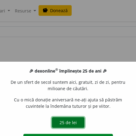
Donează
savings
ari
Resurse
®
🎉 dexonline
împlinește 25 de ani 🎉
De un sfert de secol suntem aici, gratuit, zi de zi, pentru
milioane de căutări.
Cu o mică donație aniversară ne-ați ajuta să păstrăm
cuvintele la îndemâna tuturor și pe viitor.
ee,
s. n.
(La
pl.
) Grup de crustacee inferioare mici, fără apen
 din acest grup. – Din
fr.
entomostracés.