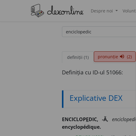
Despre noi
Volunt
®
pronunție
(2)
volume_up
definiții (1)
Definiția cu ID-ul 51066:
Explicative DEX
ENCICLOP
E
DIC, -Ă,
enciclopedi
encyclopédique.