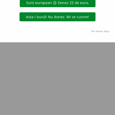
claudia
acțiuni
Copyright © 2004-2026 dexonline (https://dexonline.ro)
area datelor de pe acest site, inclusiv prin orice metode de extragere automată (web s
Am donat deja.
dul nostru prealabil scris, cu excepția seturilor de date oferite oficial spre utilizare pub
licență
confidențialitate
găzduit de
Hosterion