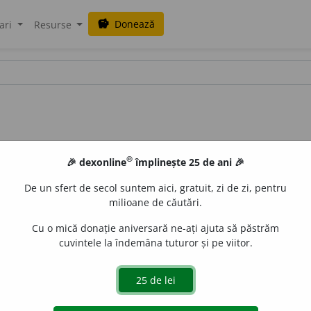
Donează
savings
ari
Resurse
®
🎉 dexonline
împlinește 25 de ani 🎉
De un sfert de secol suntem aici, gratuit, zi de zi, pentru
milioane de căutări.
Cu o mică donație aniversară ne-ați ajuta să păstrăm
cuvintele la îndemâna tuturor și pe viitor.
ci, -ce,
adj.
Care are caracter de enciclopedie;
p. ext