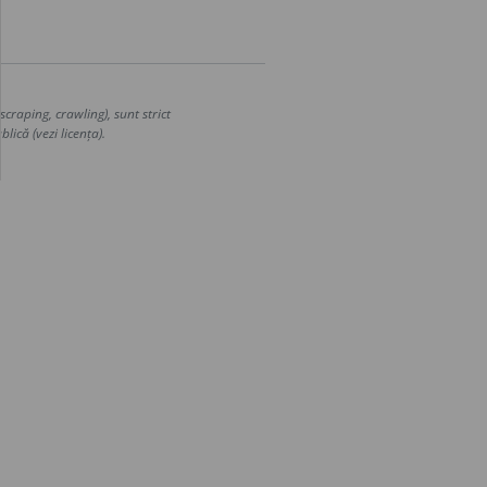
craping, crawling), sunt strict
lică (vezi licența).