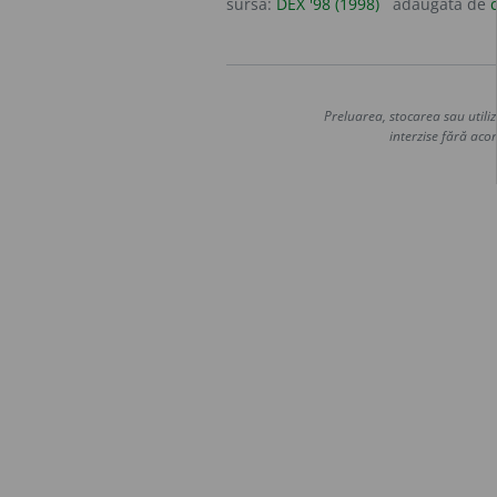
sursa:
DEX '98 (1998)
adăugată de
Preluarea, stocarea sau utiliz
interzise fără acor