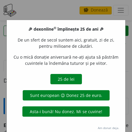
Donează
savings
®
®
🎉 dexonline
împlinește 25 de ani 🎉
caută
clear
search
De un sfert de secol suntem aici, gratuit, zi de zi,
opțiuni
pentru milioane de căutări.
Cu o mică donație aniversară ne-ați ajuta să păstrăm
cuvintele la îndemâna tuturor și pe viitor.
pronunție
(1)
volume_up
definiții (1)
Definiția cu ID-ul 333416:
Explicative DEX
EM
E
RS ~să (~și, ~se)
(despre plante)
Care are organele
Am donat deja.