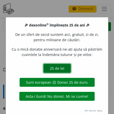
Donează
savings
®
®
🎉 dexonline
împlinește 25 de ani 🎉
caută
clear
search
De un sfert de secol suntem aici, gratuit, zi de zi,
opțiuni
pentru milioane de căutări.
Cu o mică donație aniversară ne-ați ajuta să păstrăm
cuvintele la îndemâna tuturor și pe viitor.
definiții (1)
Definiția cu ID-ul 1303822:
Ortografice DOOM
emenag
o
g
s.
n.
,
pl.
emenag
o
ge
Am donat deja.