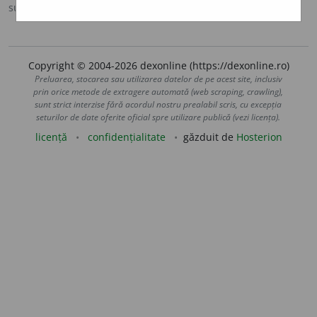
sursa:
DOOM 3 (2021)
adăugată de
gall
acțiuni
Copyright © 2004-2026 dexonline (https://dexonline.ro)
Preluarea, stocarea sau utilizarea datelor de pe acest site, inclusiv
prin orice metode de extragere automată (web scraping, crawling),
sunt strict interzise fără acordul nostru prealabil scris, cu excepția
seturilor de date oferite oficial spre utilizare publică (vezi licența).
licență
confidențialitate
găzduit de
Hosterion