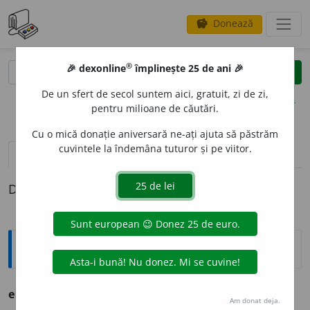
Donează
savings
®
®
🎉 dexonline
împlinește 25 de ani 🎉
caută
clear
search
De un sfert de secol suntem aici, gratuit, zi de zi,
opțiuni
pentru milioane de căutări.
Cu o mică donație aniversară ne-ați ajuta să păstrăm
cuvintele la îndemâna tuturor și pe viitor.
definiții (1)
Definiția cu ID-ul 522984:
Ortografice DOOM
elu
a
nt
s. m., pl.
eluenți
Am donat deja.