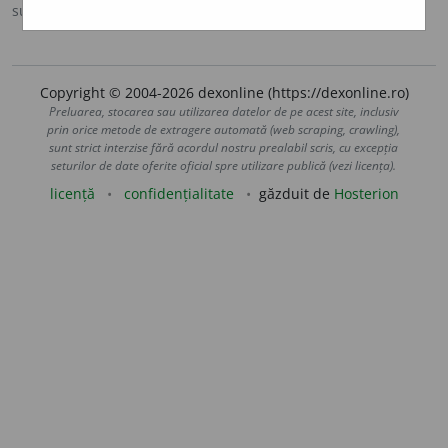
sursa:
DMLR (1981)
adăugată de
gall
acțiuni
Copyright © 2004-2026 dexonline (https://dexonline.ro)
Preluarea, stocarea sau utilizarea datelor de pe acest site, inclusiv
prin orice metode de extragere automată (web scraping, crawling),
sunt strict interzise fără acordul nostru prealabil scris, cu excepția
seturilor de date oferite oficial spre utilizare publică (vezi licența).
licență
confidențialitate
găzduit de
Hosterion