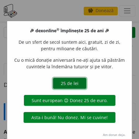
Donează
savings
®
®
🎉 dexonline
împlinește 25 de ani 🎉
caută
clear
search
De un sfert de secol suntem aici, gratuit, zi de zi,
opțiuni
pentru milioane de căutări.
Cu o mică donație aniversară ne-ați ajuta să păstrăm
cuvintele la îndemâna tuturor și pe viitor.
pronunție
(3)
volume_up
definiții (1)
Definiția cu ID-ul 333222:
Explicative DEX
A EGALIZ
A
~
e
z
tranz. (obiecte, mărimi, sitiații etc.)
A face
Am donat deja.