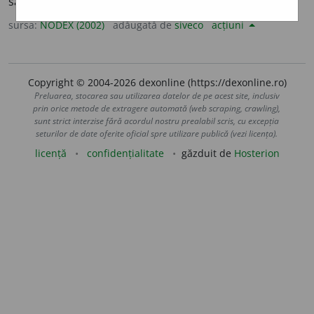
să fie egal. /<fr.
égaliser
sursa:
NODEX (2002)
adăugată de
siveco
acțiuni
Copyright © 2004-2026 dexonline (https://dexonline.ro)
Preluarea, stocarea sau utilizarea datelor de pe acest site, inclusiv
prin orice metode de extragere automată (web scraping, crawling),
sunt strict interzise fără acordul nostru prealabil scris, cu excepția
seturilor de date oferite oficial spre utilizare publică (vezi licența).
licență
confidențialitate
găzduit de
Hosterion