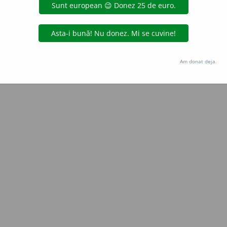
Copyright © 2004-2026 dexonline (https://dexonline.ro)
area datelor de pe acest site, inclusiv prin orice metode de extragere automată (web s
dul nostru prealabil scris, cu excepția seturilor de date oferite oficial spre utilizare pub
Am donat deja.
licență
confidențialitate
găzduit de
Hosterion