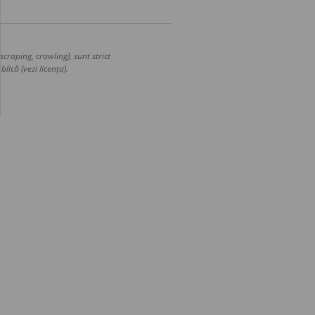
craping, crawling), sunt strict
lică (vezi licența).