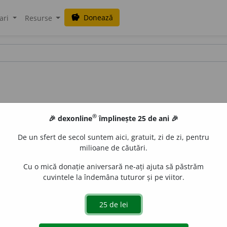
Donează
savings
ari
Resurse
®
🎉 dexonline
împlinește 25 de ani 🎉
De un sfert de secol suntem aici, gratuit, zi de zi, pentru
milioane de căutări.
Cu o mică donație aniversară ne-ați ajuta să păstrăm
cuvintele la îndemâna tuturor și pe viitor.
rea sa, oarecum ~ă
(D.-ZAMF.)
[
fr.
].
 de
Onukka
acțiuni