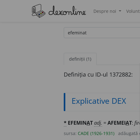
Despre noi
Volunt
®
definiții (1)
Definiția cu ID-ul 1372882:
Explicative DEX
*
EFEMIN
A
T
adj.
=
AFEMEI
A
T
:
fi
sursa:
CADE (1926-1931)
adăugată