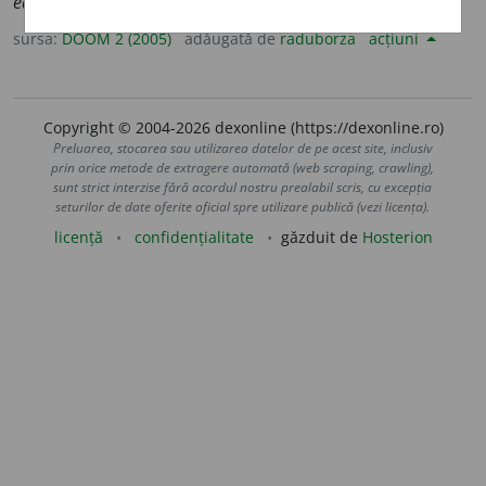
educato
a
re
sursa:
DOOM 2 (2005)
adăugată de
raduborza
acțiuni
Copyright © 2004-2026 dexonline (https://dexonline.ro)
Preluarea, stocarea sau utilizarea datelor de pe acest site, inclusiv
prin orice metode de extragere automată (web scraping, crawling),
sunt strict interzise fără acordul nostru prealabil scris, cu excepția
seturilor de date oferite oficial spre utilizare publică (vezi licența).
licență
confidențialitate
găzduit de
Hosterion