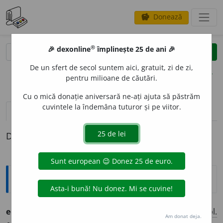
Donează
savings
®
®
🎉 dexonline
împlinește 25 de ani 🎉
caută
clear
search
De un sfert de secol suntem aici, gratuit, zi de zi,
opțiuni
pentru milioane de căutări.
Cu o mică donație aniversară ne-ați ajuta să păstrăm
cuvintele la îndemâna tuturor și pe viitor.
pronunție
(17)
volume_up
definiții (1)
Definiția cu ID-ul 763481:
Ortografice DOOM
educat
o
r
adj.
m.
,
s. m.
,
pl.
educat
o
ri;
adj.
f.
,
s. f.
sg.
și
pl.
Am donat deja.