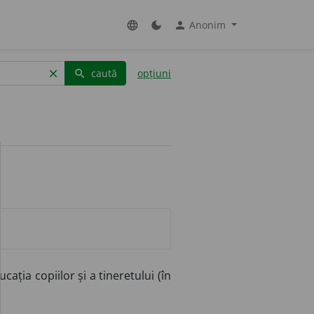
Anonim
language
dark_mode
person
caută
opțiuni
clear
search
ția copiilor și a tineretului (în