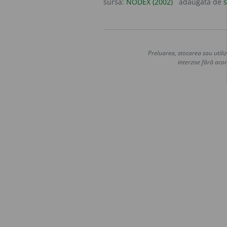
sursa:
NODEX (2002)
adăugată de
s
Preluarea, stocarea sau utiliz
interzise fără acor