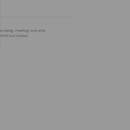
craping, crawling), sunt strict
lică (vezi licența).