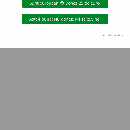
iveco
acțiuni
Copyright © 2004-2026 dexonline (https://dexonline.ro)
area datelor de pe acest site, inclusiv prin orice metode de extragere automată (web s
Am donat deja.
dul nostru prealabil scris, cu excepția seturilor de date oferite oficial spre utilizare pub
licență
confidențialitate
găzduit de
Hosterion