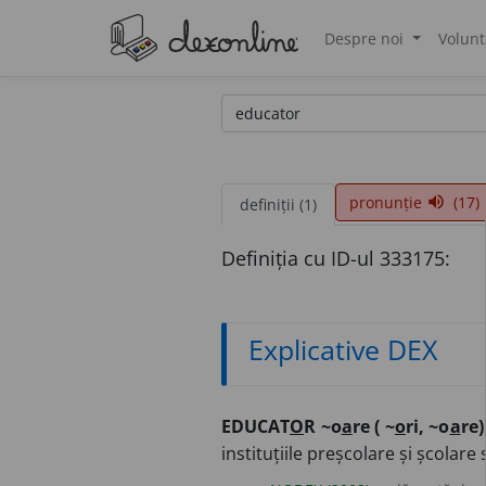
Despre noi
Volunt
®
pronunție
(17)
volume_up
definiții (1)
Definiția cu ID-ul 333175:
Explicative DEX
EDUCAT
O
R ~o
a
re ( ~
o
ri, ~o
a
re)
instituțiile preșcolare și școlare