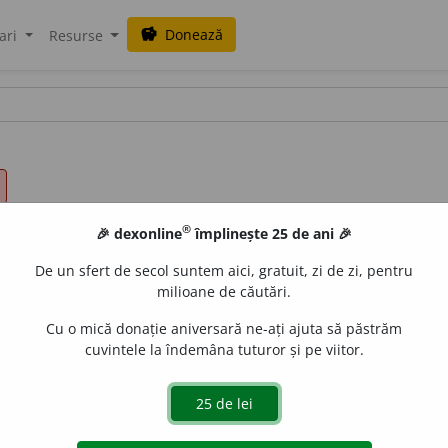
Donează
savings
ari
Resurse
®
🎉 dexonline
împlinește 25 de ani 🎉
De un sfert de secol suntem aici, gratuit, zi de zi, pentru
milioane de căutări.
Cu o mică donație aniversară ne-ați ajuta să păstrăm
cuvintele la îndemâna tuturor și pe viitor.
m. și f.
Persoană cu pregătire specială care se ocupă de educa
 sau în cămine). /<fr.
éducateur,
lat.
educator, ~oris