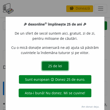
Donează
savings
®
®
🎉 dexonline
împlinește 25 de ani 🎉
caută
clear
search
De un sfert de secol suntem aici, gratuit, zi de zi,
opțiuni
pentru milioane de căutări.
Cu o mică donație aniversară ne-ați ajuta să păstrăm
cuvintele la îndemâna tuturor și pe viitor.
pronunție
(31)
volume_up
definiții (1)
Definiția cu ID-ul 1372872:
Explicative DEX
*
EDUC
A
(-
uc
)
vb.
tr.
🖋
A crește copii, a le da creștere,
Am donat deja.