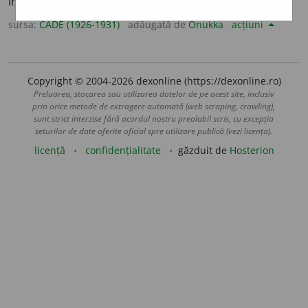
instrucțiune [
lat.
].
sursa:
CADE (1926-1931)
adăugată de
Onukka
acțiuni
Copyright © 2004-2026 dexonline (https://dexonline.ro)
Preluarea, stocarea sau utilizarea datelor de pe acest site, inclusiv
prin orice metode de extragere automată (web scraping, crawling),
sunt strict interzise fără acordul nostru prealabil scris, cu excepția
seturilor de date oferite oficial spre utilizare publică (vezi licența).
licență
confidențialitate
găzduit de
Hosterion