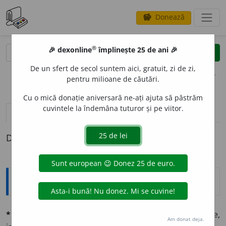
Donează
savings
®
®
🎉 dexonline
împlinește 25 de ani 🎉
caută
clear
search
De un sfert de secol suntem aici, gratuit, zi de zi,
opțiuni
pentru milioane de căutări.
Cu o mică donație aniversară ne-ați ajuta să păstrăm
cuvintele la îndemâna tuturor și pe viitor.
pronunție
(31)
volume_up
definiții (1)
Definiția cu ID-ul 1339851:
Explicative DEX
*EDUC
A
(-
uc
)
vb.
tr.
🖋
A crește copii, a le da creștere,
Am donat deja.