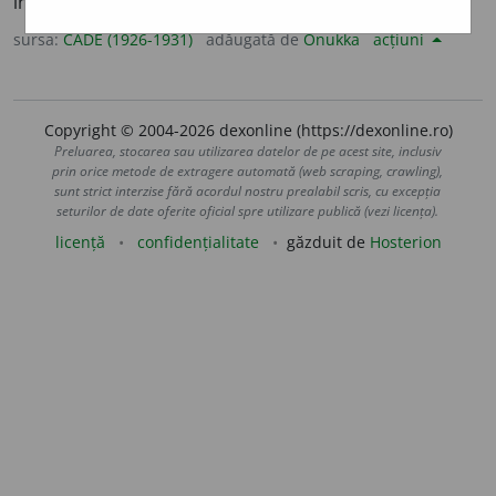
instrucțiune [
lat.
].
sursa:
CADE (1926-1931)
adăugată de
Onukka
acțiuni
Copyright © 2004-2026 dexonline (https://dexonline.ro)
Preluarea, stocarea sau utilizarea datelor de pe acest site, inclusiv
prin orice metode de extragere automată (web scraping, crawling),
sunt strict interzise fără acordul nostru prealabil scris, cu excepția
seturilor de date oferite oficial spre utilizare publică (vezi licența).
licență
confidențialitate
găzduit de
Hosterion