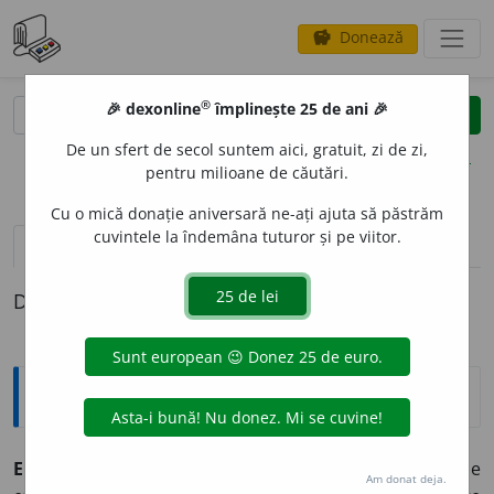
Donează
savings
®
®
🎉 dexonline
împlinește 25 de ani 🎉
caută
clear
search
De un sfert de secol suntem aici, gratuit, zi de zi,
opțiuni
pentru milioane de căutări.
Cu o mică donație aniversară ne-ați ajuta să păstrăm
cuvintele la îndemâna tuturor și pe viitor.
pronunție
(50)
volume_up
definiții (1)
Definiția cu ID-ul 461816:
Explicative DEX
ECONOM
I
E
s. f.
1. totalitatea ramurilor muncii sociale
Am donat deja.