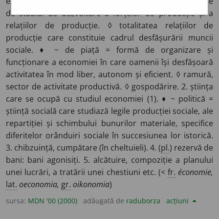
existente într-o anumită orânduire socială, determinate
de stadiul de dezvoltare a forțelor de producție și a
relațiilor de producție. ◊ totalitatea relațiilor de
producție care constituie cadrul desfășurării muncii
sociale. ♦ ~ de piață = formă de organizare și
funcționare a economiei în care oamenii își desfășoară
activitatea în mod liber, autonom și eficient. ◊ ramură,
sector de activitate productivă. ◊ gospodărire. 2. știința
care se ocupă cu studiul economiei (1). ♦ ~ politică =
știință socială care studiază legile producției sociale, ale
repartiției și schimbului bunurilor materiale, specifice
diferitelor orânduiri sociale în succesiunea lor istorică.
3. chibzuință, cumpătare (în cheltuieli). 4. (
pl.
) rezervă de
bani: bani agonisiți. 5. alcătuire, compoziție a planului
unei lucrări, a tratării unei chestiuni etc. (<
fr.
économie,
lat.
oeconomia,
gr.
oikonomia
)
sursa:
MDN '00 (2000)
adăugată de
raduborza
acțiuni