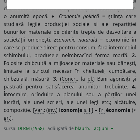
de producție dintre oameni, corespunzătoare stadiului
de dezvoltare a forțelor de producție ale societății dintr-
o anumită epocă. ♦
Economie politică
= știință care
studiază legile producției sociale și ale repartiției
bunurilor materiale pe diferite trepte de dezvoltare a
societății omenești.
Economie naturală
= economie în
care se produce direct pentru consum, fără intermediul
schimbului, produsele neîmbrăcînd forma marfă.
2.
Folosire chibzuită a mijloacelor materiale sau bănești,
limitare la strictul necesar în cheltuieli; cumpătare,
chibzuială, măsură.
3.
(
Concr.
, la
pl.
) Bani agonisiți și
păstrați pentru satisfacerea anumitor trebuințe.
4.
Întocmire, orînduire a planului sau a părților unei
lucrări, ale unei scrieri, ale unei legi etc.; alcătuire,
compoziție. [
Var.
: (
înv.
)
iconom
i
e
s. f.
] –
Fr.
économie
(<
gr.
).
sursa:
DLRM (1958)
adăugată de
blaurb.
acțiuni