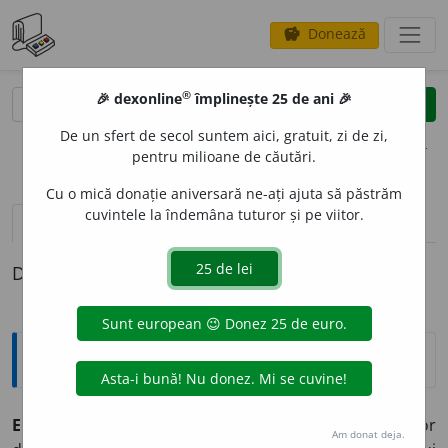
Donează
savings
®
®
🎉 dexonline
împlinește 25 de ani 🎉
caută
clear
search
De un sfert de secol suntem aici, gratuit, zi de zi,
opțiuni
pentru milioane de căutări.
Cu o mică donație aniversară ne-ați ajuta să păstrăm
cuvintele la îndemâna tuturor și pe viitor.
pronunție
(50)
volume_up
definiții (1)
Definiția cu ID-ul 1377430:
Explicative DEX
ECONOM
I
E
, (
2, 3
)
economii
,
s. f.
1.
Totalitatea relațiilor
Am donat deja.